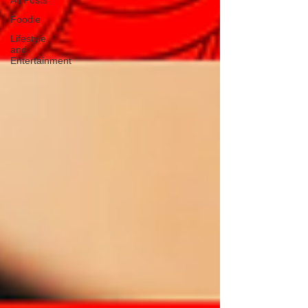
All Posts
Foodie
Lifestyle
and
Entertainment