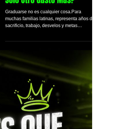
Fiesta de Graduación o Es
Solo Otro Gasto Más?
Graduarse no es cualquier cosa.Para
muchas familias latinas, representa años de
sacrificio, trabajo, desvelos y metas
cumplidas. Pero en tiempos donde todo está
más caro — salones, comida, fotografía,
decoración, DJs y entretenimiento — mucha
gente se pregunta: ¿Realmente vale la pena
hacer una fiesta de graduación hoy en día?
Algunos piensan que sí, porque solo se vive
una vez.Otros creen que ese dinero podría
usarse mejor para un carro, la universidad o
ahorrar para el futu