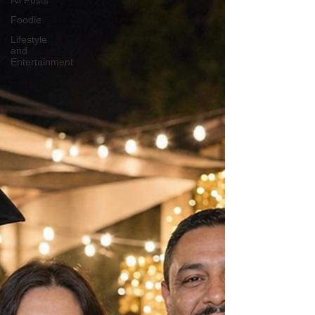
All Posts
Foodie
Lifestyle
and
Entertainment