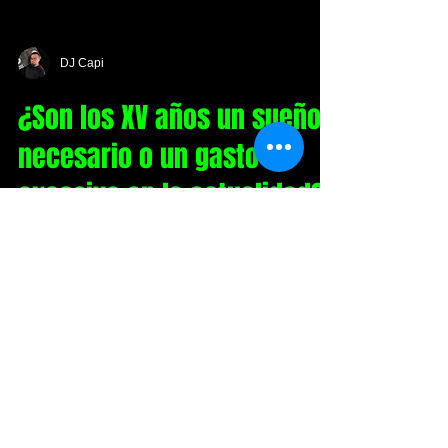
DJ Capi
¿Son los XV años un sueño
necesario o un gasto
excesivo en la actualidad?
Los XV años representan una tradición muy
arraigada en muchas culturas,
especialmente en Latinoamérica. Para
muchas familias, esta celebración es un
momento único que marca la transición de